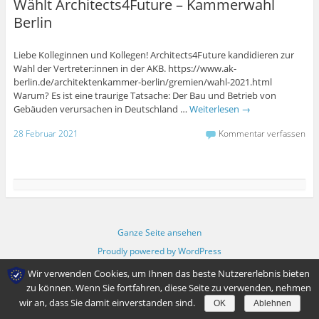
Wählt Architects4Future – Kammerwahl
Berlin
Liebe Kolleginnen und Kollegen! Architects4Future kandidieren zur
Wahl der Vertreter:innen in der AKB. https://www.ak-
berlin.de/architektenkammer-berlin/gremien/wahl-2021.html
Warum? Es ist eine traurige Tatsache: Der Bau und Betrieb von
Gebäuden verursachen in Deutschland …
Weiterlesen
→
28 Februar 2021
Kommentar verfassen
Ganze Seite ansehen
Proudly powered by WordPress
Wir verwenden Cookies, um Ihnen das beste Nutzererlebnis bieten
zu können. Wenn Sie fortfahren, diese Seite zu verwenden, nehmen
wir an, dass Sie damit einverstanden sind.
OK
Ablehnen